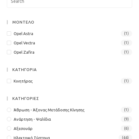
Esc
to
clo
ΜΟΝΤΕΛΟ
the
Opel Astra
(1)
sea
Opel Vectra
(1)
pan
Opel Zafira
(1)
ΚΑΤΗΓΟΡΙΑ
Κινητήρας
(1)
ΚΑΤΗΓΟΡΙΕΣ
Άθρωση - Άξονας Μετάδοσης Κίνησης
(1)
Ανάρτηση - Ψαλίδια
(9)
Αξεσουάρ
(6)
Ηλεκτρικό Σύστημα
(44)