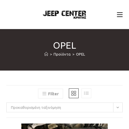
Skip
to
content
OPEL
>
Προϊόντα
>
OPEL
Filter
Προκαθορισμένη ταξινόμηση