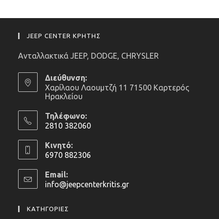
JEEP CENTER ΚΡΗΤΗΣ
Ανταλλακτικά JEEP, DODGE, CHRYSLER
Διεύθυνση:
Χαρίλαου Λαουμτζή 11 71500 Καρτερός
Ηρακλείου
Τηλέφωνο:
2810 382060
Opens
Κινητό:
in
6970 882306
your
Opens
application
Email:
in
info@jeepcenterkritis.gr
Opens
your
in
application
your
ΚΑΤΗΓΟΡΙΕΣ
application