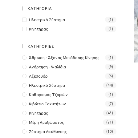
panel.
ΚΑΤΗΓΟΡΙΑ
Ηλεκτρικό Σύστημα
(1)
Κινητήρας
(1)
ΚΑΤΗΓΟΡΙΕΣ
Άθρωση - Άξονας Μετάδοσης Κίνησης
(1)
Ανάρτηση - Ψαλίδια
(9)
Αξεσουάρ
(6)
Ηλεκτρικό Σύστημα
(44)
Καθαρισμός Τζαμιών
(1)
Κιβώτιο Ταχυτήτων
(7)
Κινητήρας
(43)
Μέρη Αμαξώματος
(21)
Σύστημα Διεύθυνσης
(10)