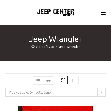
Skip
to
content
Jeep Wrangler
>
Προϊόντα
>
Jeep Wrangler
Filter
Προκαθορισμένη ταξινόμηση