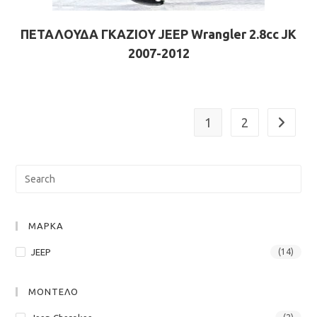
ΠΕΤΑΛΟΥΔΑ ΓΚΑΖΙΟΥ JEEP Wrangler 2.8cc JK
2007-2012
1
2
Pre
Esc
to
clo
ΜΑΡΚΑ
the
JEEP
(14)
sea
pan
ΜΟΝΤΕΛΟ