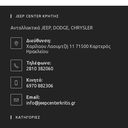
JEEP CENTER ΚΡΗΤΗΣ
Ανταλλακτικά JEEP, DODGE, CHRYSLER
Διεύθυνση:
Χαρίλαου Λαουμτζή 11 71500 Καρτερός
Ηρακλείου
Τηλέφωνο:
2810 382060
Opens
Κινητό:
in
6970 882306
your
Opens
application
Email:
in
info@jeepcenterkritis.gr
Opens
your
in
application
your
ΚΑΤΗΓΟΡΙΕΣ
application