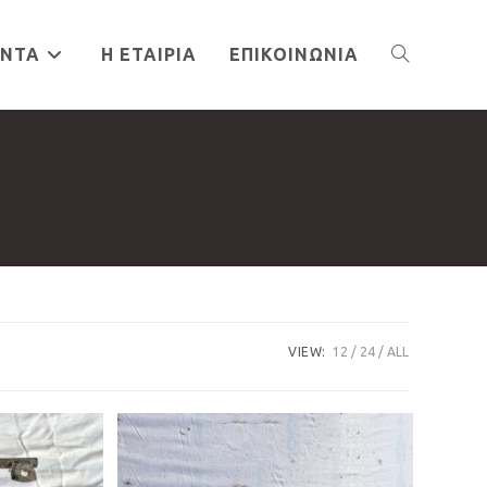
ΌΝΤΑ
Η ΕΤΑΙΡΊΑ
ΕΠΙΚΟΙΝΩΝΊΑ
TOGGLE
WEBSITE
SEARCH
VIEW:
12
24
ALL