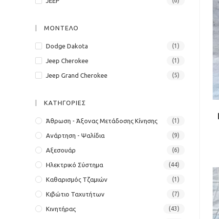
JEEP
(6)
panel.
ΜΟΝΤΕΛΟ
Dodge Dakota
(1)
Jeep Cherokee
(1)
Jeep Grand Cherokee
(5)
ΚΑΤΗΓΟΡΙΕΣ
Άθρωση - Άξονας Μετάδοσης Κίνησης
(1)
Ανάρτηση - Ψαλίδια
(9)
Αξεσουάρ
(6)
Ηλεκτρικό Σύστημα
(44)
Καθαρισμός Τζαμιών
(1)
Κιβώτιο Ταχυτήτων
(7)
Κινητήρας
(43)