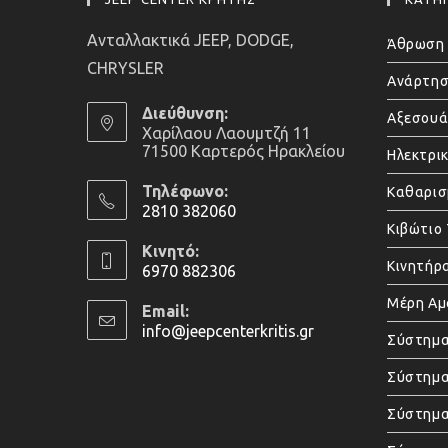
Ανταλλακτικά JEEP, DODGE,
Άθρωση 
CHRYSLER
Ανάρτησ
Διεύθυνση:
Αξεσου
Χαρίλαου Λαουμτζή 11
71500 Καρτερός Ηρακλείου
Ηλεκτρι
Τηλέφωνο:
Καθαρισ
2810 382060
Κιβώτιο
Opens
Κινητό:
in
Κινητήρ
6970 882306
your
Opens
Μέρη Α
application
Email:
in
info@jeepcenterkritis.gr
Opens
Σύστημα
your
in
application
your
Σύστημα
application
Σύστημ