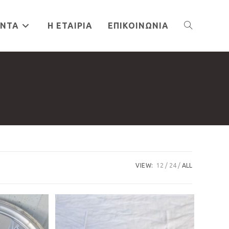
ΌΝΤΑ
Η ΕΤΑΙΡΊΑ
ΕΠΙΚΟΙΝΩΝΊΑ
TOGGLE
WEBSITE
SEARCH
VIEW:
12
24
ALL