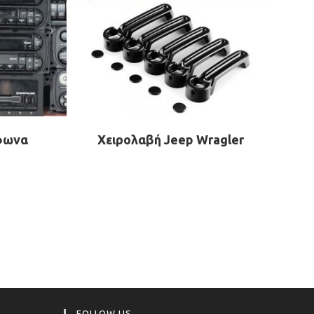
φωνα
Χειρολαβή Jeep Wragler
FOLLOW US