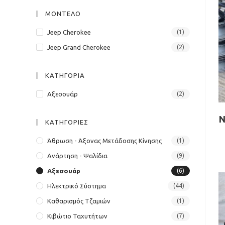
panel.
ΜΟΝΤΕΛΟ
Jeep Cherokee
(1)
Jeep Grand Cherokee
(2)
ΚΑΤΗΓΟΡΙΑ
Αξεσουάρ
(2)
N
ΚΑΤΗΓΟΡΙΕΣ
Άθρωση - Άξονας Μετάδοσης Κίνησης
(1)
Ανάρτηση - Ψαλίδια
(9)
Αξεσουάρ
(6)
Ηλεκτρικό Σύστημα
(44)
Καθαρισμός Τζαμιών
(1)
Κιβώτιο Ταχυτήτων
(7)