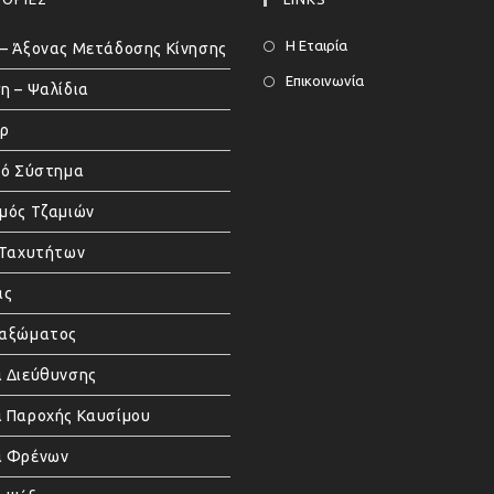
Η Εταιρία
– Άξονας Μετάδοσης Κίνησης
Επικοινωνία
η – Ψαλίδια
άρ
κό Σύστημα
μός Τζαμιών
 Ταχυτήτων
ας
μαξώματος
 Διεύθυνσης
 Παροχής Καυσίμου
α Φρένων