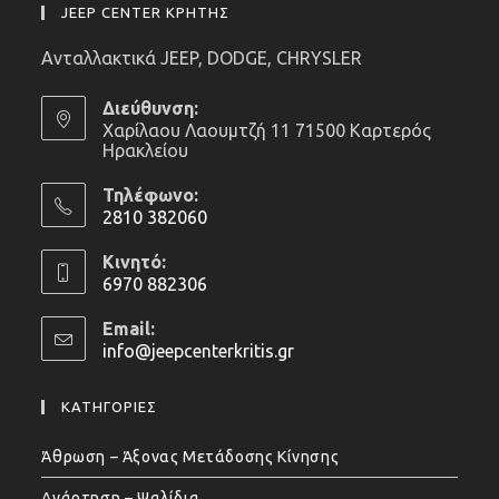
JEEP CENTER ΚΡΗΤΗΣ
Ανταλλακτικά JEEP, DODGE, CHRYSLER
Διεύθυνση:
Χαρίλαου Λαουμτζή 11 71500 Καρτερός
Ηρακλείου
Τηλέφωνο:
2810 382060
Opens
Κινητό:
in
6970 882306
your
Opens
application
Email:
in
info@jeepcenterkritis.gr
Opens
your
in
application
your
ΚΑΤΗΓΟΡΙΕΣ
application
Άθρωση – Άξονας Μετάδοσης Κίνησης
Ανάρτηση – Ψαλίδια