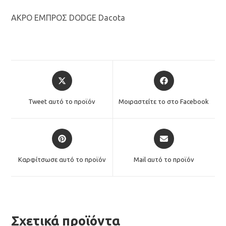
ΑΚΡΟ ΕΜΠΡΟΣ DODGE Dacota
Opens
Opens
in
in
a
a
Tweet αυτό το προϊόν
Μοιραστείτε το στο Facebook
new
new
window
window
Opens
Opens
in
in
a
a
Καρφίτσωσε αυτό το προϊόν
Mail αυτό το προϊόν
new
new
window
window
Σχετικά προϊόντα