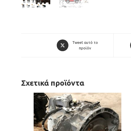
Opens
Tweet αυτό το
in
προϊόν
a
new
window
Σχετικά προϊόντα