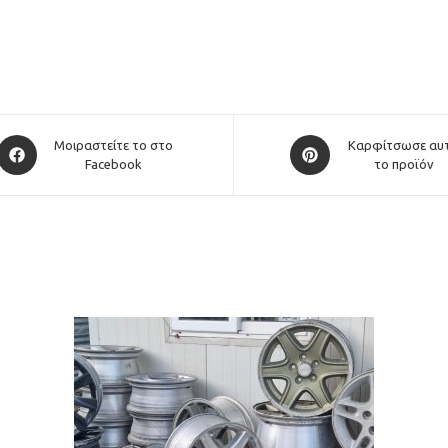
Opens
Opens
Μοιραστείτε το στο
Καρφίτσωσε αυ
in
Facebook
in
το προϊόν
a
a
new
new
window
window