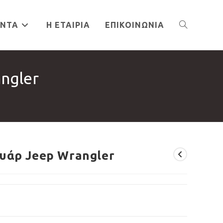
ΌΝΤΑ
Η ΕΤΑΙΡΊΑ
ΕΠΙΚΟΙΝΩΝΊΑ
TOGGLE
ngler
WEBSITE
SEARCH
υάρ Jeep Wrangler