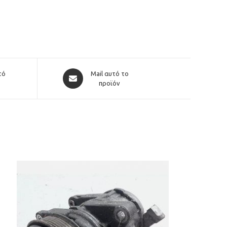
Opens
τό
Mail αυτό το
in
προϊόν
a
new
window