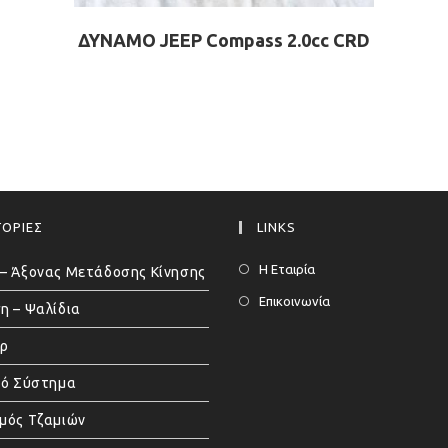
ΔΥΝΑΜΟ JEEP Compass 2.0cc CRD
ΟΡΙΕΣ
LINKS
Η Εταιρία
– Άξονας Μετάδοσης Κίνησης
Επικοινωνία
η – Ψαλίδια
άρ
κό Σύστημα
μός Τζαμιών