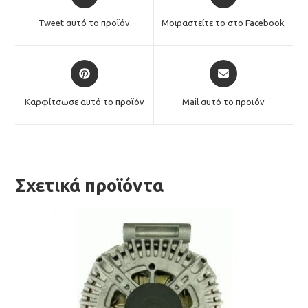
in
in
a
a
Tweet αυτό το προϊόν
Μοιραστείτε το στο Facebook
new
new
window
window
Opens
Opens
in
in
a
a
Καρφίτσωσε αυτό το προϊόν
Mail αυτό το προϊόν
new
new
window
window
Σχετικά προϊόντα