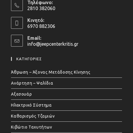
Τηλέφωνο:
2810 382060
Opens
Κινητό:
in
6970 882306
your
Opens
application
Email:
in
info@jeepcenterkritis.gr
Opens
your
in
application
your
ΚΑΤΗΓΟΡΙΕΣ
application
Άθρωση – Άξονας Μετάδοσης Κίνησης
Ανάρτηση – Ψαλίδια
Αξεσουάρ
Ηλεκτρικό Σύστημα
Καθαρισμός Τζαμιών
Κιβώτιο Ταχυτήτων