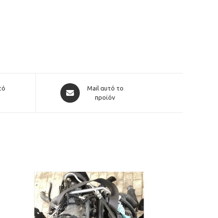
Opens
τό
Mail αυτό το
in
προϊόν
a
new
window