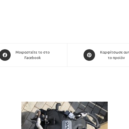
Opens
Opens
Μοιραστείτε το στο
Καρφίτσωσε αυ
in
Facebook
in
το προϊόν
a
a
new
new
window
window