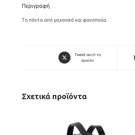
Περιγραφή
Τα πάντα από μηχανικά και φανοποιία.
Opens
Tweet αυτό το
in
προϊόν
a
new
window
Σχετικά προϊόντα