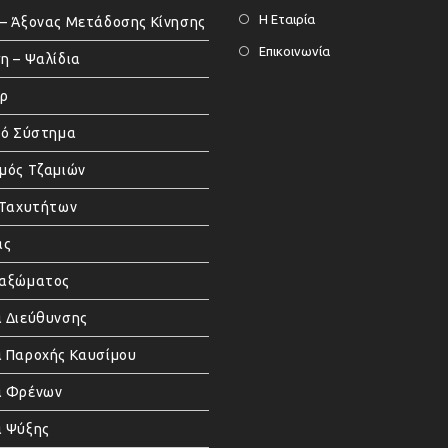
Η Εταιρία
– Άξονας Μετάδοσης Κίνησης
Επικοινωνία
η – Ψαλίδια
άρ
κό Σύστημα
μός Τζαμιών
 Ταχυτήτων
ας
μαξώματος
 Διεύθυνσης
 Παροχής Καυσίμου
α Φρένων
 Ψύξης