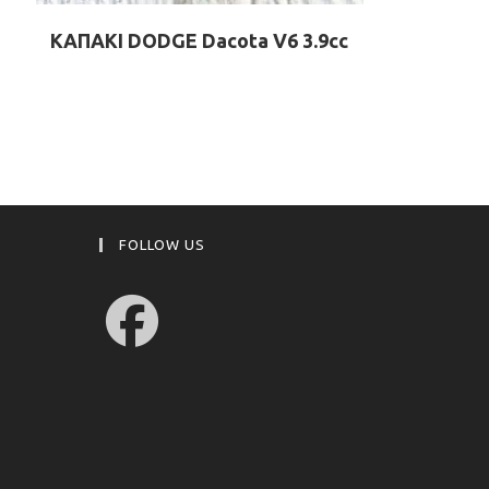
ΚΑΠΑΚΙ DODGE Dacota V6 3.9cc
FOLLOW US
Opens
in
a
new
tab