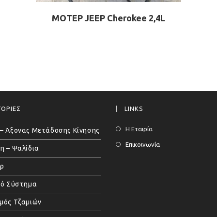
ΜΟΤΕΡ JEEP Cherokee 2,4L
ΟΡΙΕΣ
LINKS
Η Εταιρία
– Άξονας Μετάδοσης Κίνησης
Επικοινωνία
η – Ψαλίδια
άρ
κό Σύστημα
μός Τζαμιών