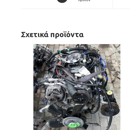
in
a
new
window
Σχετικά προϊόντα