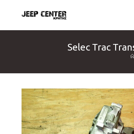
Skip
to
content
Selec Trac Tra