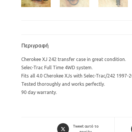
Περιγραφή
Cherokee XJ 242 transfer case in great condition.
Selec-Trac Full Time 4WD system.
Fits all 4.0 Cherokee XJs with Selec-Trac/242 1997-2
Tested thoroughly and works perfectly.
90 day warranty.
Opens
Tweet αυτό το
προϊόν