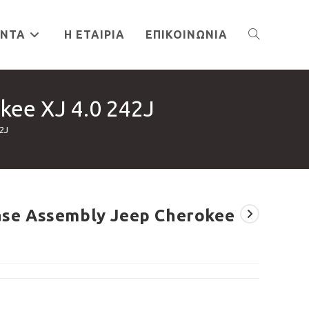
ΌΝΤΑ
Η ΕΤΑΙΡΊΑ
ΕΠΙΚΟΙΝΩΝΊΑ
TOGGLE
kee XJ 4.0 242J
WEBSITE
2J
SEARCH
Case Assembly Jeep Cherokee