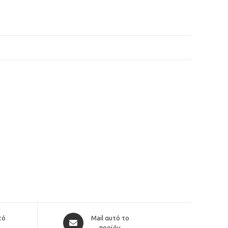
Opens
τό
Mail αυτό το
προϊόν