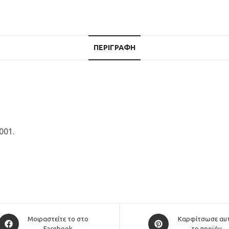
ΠΕΡΙΓΡΑΦΉ
001.
Opens
Opens
Μοιραστείτε το στο
Καρφίτσωσε αυ
Facebook
το προϊόν