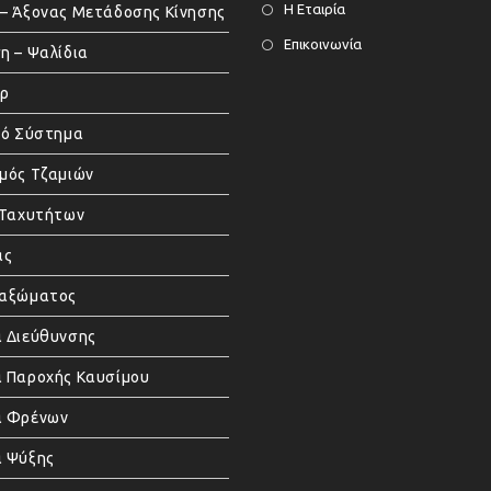
Η Εταιρία
– Άξονας Μετάδοσης Κίνησης
Επικοινωνία
η – Ψαλίδια
άρ
κό Σύστημα
μός Τζαμιών
 Ταχυτήτων
ας
μαξώματος
 Διεύθυνσης
 Παροχής Καυσίμου
α Φρένων
 Ψύξης