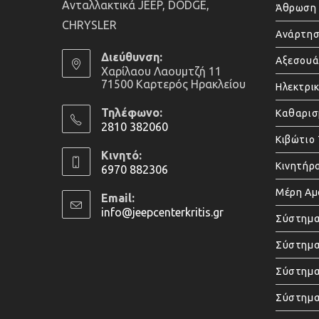
Ανταλλακτικά JEEP, DODGE,
Άθρωση 
CHRYSLER
Ανάρτησ
Διεύθυνση:
Αξεσου
Χαρίλαου Λαουμτζή 11
71500 Καρτερός Ηρακλείου
Ηλεκτρι
Τηλέφωνο:
Καθαρισ
2810 382060
Κιβώτιο
Opens
Κινητό:
in
Κινητήρ
6970 882306
your
Opens
Μέρη Α
application
Email:
in
info@jeepcenterkritis.gr
Opens
Σύστημα
your
in
application
your
Σύστημα
application
Σύστημ
Σύστημα