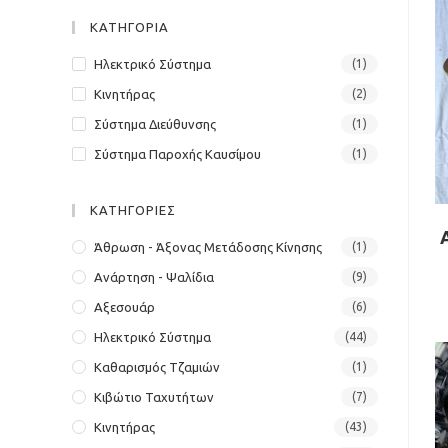
panel.
ΚΑΤΗΓΟΡΙΑ
Ηλεκτρικό Σύστημα
(1)
Κινητήρας
(2)
Σύστημα Διεύθυνσης
(1)
Σύστημα Παροχής Καυσίμου
(1)
ΚΑΤΗΓΟΡΙΕΣ
Άθρωση - Άξονας Μετάδοσης Κίνησης
(1)
Ανάρτηση - Ψαλίδια
(9)
Αξεσουάρ
(6)
Ηλεκτρικό Σύστημα
(44)
Καθαρισμός Τζαμιών
(1)
Κιβώτιο Ταχυτήτων
(7)
Κινητήρας
(43)