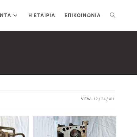
ΌΝΤΑ
Η ΕΤΑΙΡΊΑ
ΕΠΙΚΟΙΝΩΝΊΑ
TOGGLE
WEBSITE
SEARCH
VIEW:
12
24
ALL