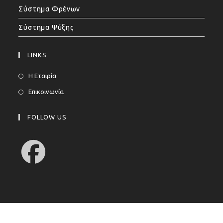
Σύστημα Φρένων
Σύστημα Ψύξης
LINKS
Η Εταιρία
Επικοινωνία
FOLLOW US
Opens
in
a
new