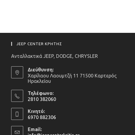
JEEP CENTER ΚΡΗΤΗΣ
Ανταλλακτικά JEEP, DODGE, CHRYSLER
Διεύθυνση:
Χαρίλαου Λαουμτζή 11 71500 Καρτερός
Ηρακλείου
Τηλέφωνο:
2810 382060
Opens
Κινητό:
in
6970 882306
your
Opens
application
Email:
in