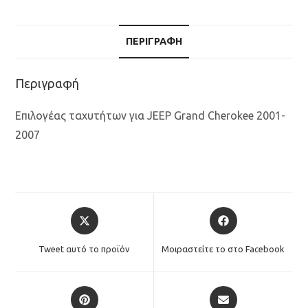
ΠΕΡΙΓΡΑΦΉ
Περιγραφή
Επιλογέας ταχυτήτων για JEEP Grand Cherokee 2001-
2007
Opens
Opens
in
in
a
a
Tweet αυτό το προϊόν
Μοιραστείτε το στο Facebook
new
new
window
window
Opens
Opens
in
in