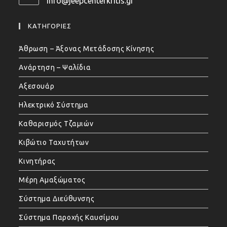
info@jeepcenterkritis.gr
Opens
your
in
application
your
ΚΑΤΗΓΟΡΙΕΣ
application
Άθρωση – Άξονας Μετάδοσης Κίνησης
Ανάρτηση – Ψαλίδια
Αξεσουάρ
Ηλεκτρικό Σύστημα
Καθαρισμός Τζαμιών
Κιβώτιο Ταχυτήτων
Κινητήρας
Μέρη Αμαξώματος
Σύστημα Διεύθυνσης
Σύστημα Παροχής Καυσίμου