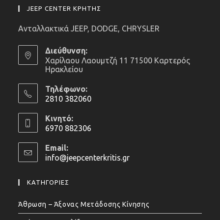
JEEP CENTER ΚΡΗΤΗΣ
Ανταλλακτικά JEEP, DODGE, CHRYSLER
Διεύθυνση:
Χαρίλαου Λαουμτζή 11 71500 Καρτερός
Ηρακλείου
Τηλέφωνο:
2810 382060
Opens
Κινητό:
in
6970 882306
your
Opens
application
Email:
in
info@jeepcenterkritis.gr
Opens
your
in
application
your
ΚΑΤΗΓΟΡΙΕΣ
application
Άθρωση – Άξονας Μετάδοσης Κίνησης