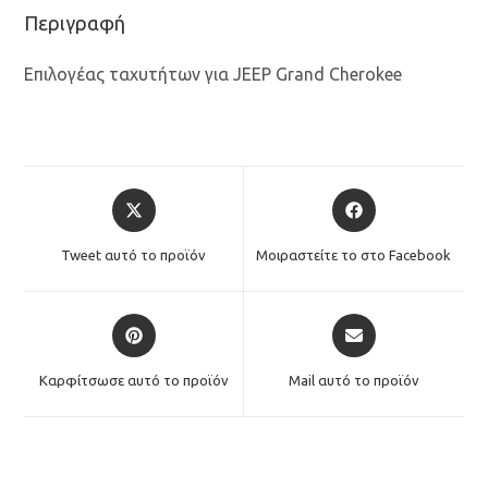
Περιγραφή
Επιλογέας ταχυτήτων για JEEP Grand Cherokee
Opens
Opens
in
in
a
a
Tweet αυτό το προϊόν
Μοιραστείτε το στο Facebook
new
new
window
window
Opens
Opens
in
in
a
a
Καρφίτσωσε αυτό το προϊόν
Mail αυτό το προϊόν
new
new
window
window