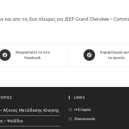
ν και απο τις δυο πλευρες για JEEP Grand Cherokee – Comm
Opens
Opens
Μοιραστείτε το στο
Καρφίτσωσε αυ
in
Facebook
in
το προϊόν
a
a
new
new
window
window
ΟΡΙΕΣ
LINKS
Η Εταιρία
– Άξονας Μετάδοσης Κίνησης
Επικοινωνία
η – Ψαλίδια