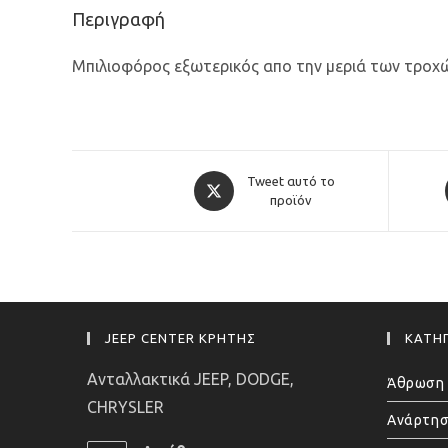
Περιγραφή
Μπιλιοφόρος εξωτερικός απο την μεριά των τροχώ
Opens
Tweet αυτό το
in
προϊόν
a
new
window
JEEP CENTER ΚΡΗΤΗΣ
ΚΑΤΗΓ
Ανταλλακτικά JEEP, DODGE,
Άθρωση 
CHRYSLER
Ανάρτησ