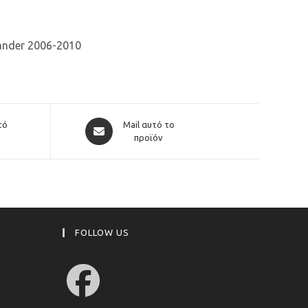
ander 2006-2010
Opens
τό
Mail αυτό το
in
προϊόν
a
new
window
FOLLOW US