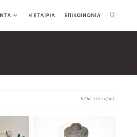
ΌΝΤΑ
Η ΕΤΑΙΡΊΑ
ΕΠΙΚΟΙΝΩΝΊΑ
TOGGLE
WEBSITE
SEARCH
VIEW:
12
24
ALL