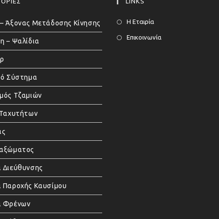
ΟΡΙΕΣ
LINKS
Η Εταιρία
– Άξονας Μετάδοσης Κίνησης
Επικοινωνία
η – Ψαλίδια
άρ
κό Σύστημα
μός Τζαμιών
 Ταχυτήτων
ας
μαξώματος
 Διεύθυνσης
 Παροχής Καυσίμου
α Φρένων