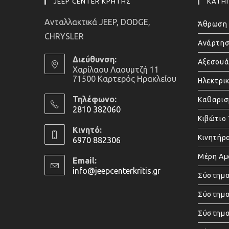
JEEP CENTER ΚΡΗΤΗΣ
ΚΑΤΗΓ
Ανταλλακτικά JEEP, DODGE,
Άθρωση 
CHRYSLER
Ανάρτησ
Διεύθυνση:
Αξεσου
Χαρίλαου Λαουμτζή 11
71500 Καρτερός Ηρακλείου
Ηλεκτρι
Τηλέφωνο:
Καθαρισ
2810 382060
Κιβώτιο
Opens
Κινητό:
in
Κινητήρ
6970 882306
your
Opens
Μέρη Α
application
Email:
in
info@jeepcenterkritis.gr
Opens
Σύστημα
your
in
application
your
Σύστημα
application
Σύστημ