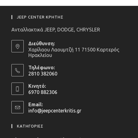
JEEP CENTER ΚΡΗΤΗΣ
Ανταλλακτικά JEEP, DODGE, CHRYSLER
Διεύθυνση:
Χαρίλαου Λαουμτζή 11 71500 Καρτερός
Ηρακλείου
Τηλέφωνο:
2810 382060
Opens
Κινητό:
in
6970 882306
your
Opens
application
Email:
in
info@jeepcenterkritis.gr
Opens
your
in
application
your
ΚΑΤΗΓΟΡΙΕΣ
application