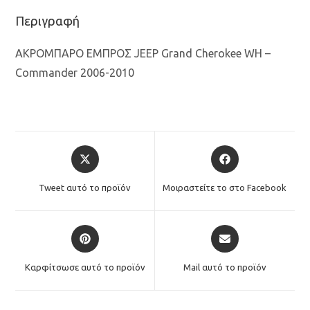
Περιγραφή
ΑΚΡΟΜΠΑΡΟ ΕΜΠΡΟΣ JEEP Grand Cherokee WH –
Commander 2006-2010
Opens
Opens
in
in
a
a
Tweet αυτό το προϊόν
Μοιραστείτε το στο Facebook
new
new
window
window
Opens
Opens
in
in
a
a
Καρφίτσωσε αυτό το προϊόν
Mail αυτό το προϊόν
new
new
window
window