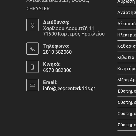
Άθρωση 
CHRYSLER
Ανάρτησ
Διεύθυνση:
Αξεσου
Χαρίλαου Λαουμτζή 11
71500 Καρτερός Ηρακλείου
Ηλεκτρι
Τηλέφωνο:
Καθαρισ
2810 382060
Κιβώτιο
Opens
Κινητό:
in
Κινητήρ
6970 882306
your
Opens
Μέρη Α
application
Email:
in
info@jeepcenterkritis.gr
Opens
Σύστημα
your
in
application
your
Σύστημα
application
Σύστημ
Σύστημα