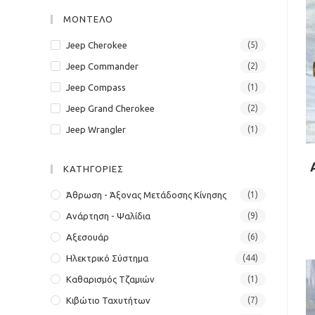
panel.
ΜΟΝΤΕΛΟ
Jeep Cherokee
(5)
Jeep Commander
(2)
Jeep Compass
(1)
Jeep Grand Cherokee
(2)
Jeep Wrangler
(1)
ΚΑΤΗΓΟΡΙΕΣ
Άθρωση - Άξονας Μετάδοσης Κίνησης
(1)
Ανάρτηση - Ψαλίδια
(9)
Αξεσουάρ
(6)
Ηλεκτρικό Σύστημα
(44)
Καθαρισμός Τζαμιών
(1)
Κιβώτιο Ταχυτήτων
(7)