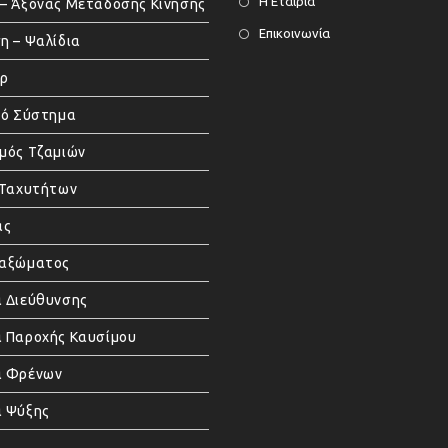
Η Εταιρία
– Άξονας Μετάδοσης Κίνησης
Επικοινωνία
η – Ψαλίδια
άρ
κό Σύστημα
μός Τζαμιών
 Ταχυτήτων
ας
μαξώματος
 Διεύθυνσης
 Παροχής Καυσίμου
α Φρένων
 Ψύξης