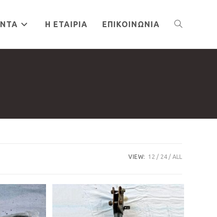
ΌΝΤΑ
Η ΕΤΑΙΡΊΑ
ΕΠΙΚΟΙΝΩΝΊΑ
TOGGLE
WEBSITE
SEARCH
VIEW:
12
24
ALL