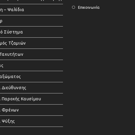
Επικοινωνία
η – Ψαλίδια
άρ
κό Σύστημα
μός Τζαμιών
 Ταχυτήτων
ας
μαξώματος
 Διεύθυνσης
 Παροχής Καυσίμου
α Φρένων
 Ψύξης