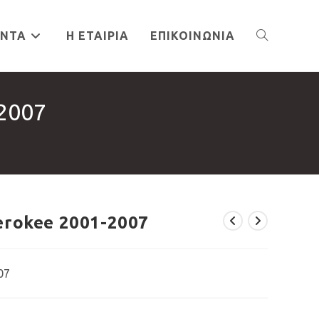
ΌΝΤΑ
Η ΕΤΑΙΡΊΑ
ΕΠΙΚΟΙΝΩΝΊΑ
TOGGLE
2007
WEBSITE
SEARCH
erokee 2001-2007
07