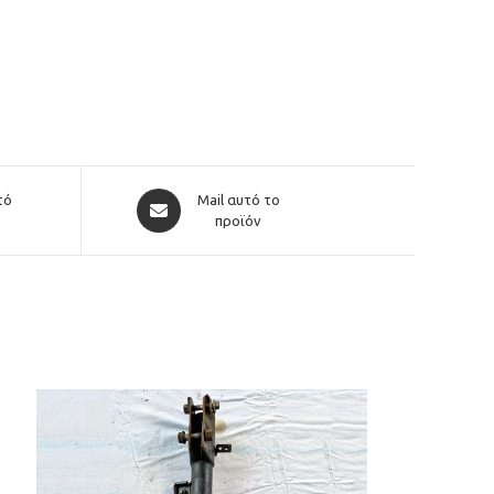
Opens
τό
Mail αυτό το
in
προϊόν
a
new
window