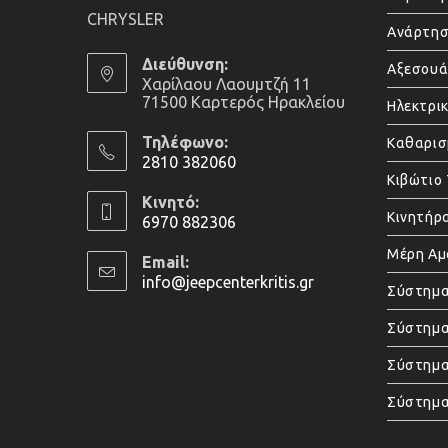
CHRYSLER
Ανάρτησ
Διεύθυνση:
Αξεσου
Χαρίλαου Λαουμτζή 11
71500 Καρτερός Ηρακλείου
Ηλεκτρι
Τηλέφωνο:
Καθαρισ
2810 382060
Κιβώτιο
Opens
Κινητό:
in
Κινητήρ
6970 882306
your
Opens
Μέρη Α
application
Email:
in
info@jeepcenterkritis.gr
Opens
Σύστημα
your
in
application
your
Σύστημα
application
Σύστημ
Σύστημα