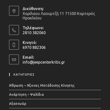
Διεύθυνση:
Χαρίλαου Λαουμτζή 11 71500 Καρτερός
Ηρακλείου
Τηλέφωνο:
2810 382060
Opens
Κινητό:
in
6970 882306
your
Opens
application
Email:
in
info@jeepcenterkritis.gr
Opens
your
in
application
your
ΚΑΤΗΓΟΡΙΕΣ
application
Άθρωση – Άξονας Μετάδοσης Κίνησης
Ανάρτηση – Ψαλίδια
Αξεσουάρ