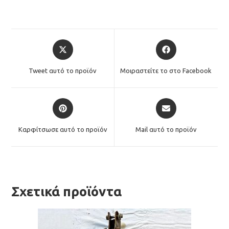
Opens
Opens
in
in
a
a
Tweet αυτό το προϊόν
Μοιραστείτε το στο Facebook
new
new
window
window
Opens
Opens
in
in
a
a
Καρφίτσωσε αυτό το προϊόν
Mail αυτό το προϊόν
new
new
window
window
Σχετικά προϊόντα