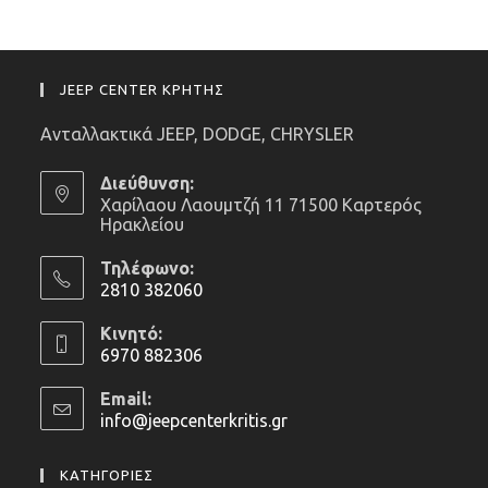
JEEP CENTER ΚΡΗΤΗΣ
Ανταλλακτικά JEEP, DODGE, CHRYSLER
Διεύθυνση:
Χαρίλαου Λαουμτζή 11 71500 Καρτερός
Ηρακλείου
Τηλέφωνο:
2810 382060
Opens
Κινητό:
in
6970 882306
your
Opens
application
Email:
in
info@jeepcenterkritis.gr
Opens
your
in
application
your
ΚΑΤΗΓΟΡΙΕΣ
application