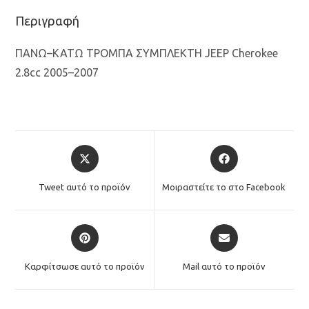
Περιγραφή
ΠΑΝΩ–ΚΑΤΩ ΤΡΟΜΠΑ ΣΥΜΠΛΕΚΤΗ JEEP Cherokee
2.8cc 2005–2007
Opens
Opens
in
in
a
a
Tweet αυτό το προϊόν
Μοιραστείτε το στο Facebook
new
new
window
window
Opens
Opens
in
in
a
a
Καρφίτσωσε αυτό το προϊόν
Mail αυτό το προϊόν
new
new
window
window