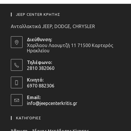
JEEP CENTER ΚΡΗΤΗΣ
Ανταλλακτικά JEEP, DODGE, CHRYSLER
Διεύθυνση:
Χαρίλαου Λαουμτζή 11 71500 Καρτερός
Ηρακλείου
Τηλέφωνο:
2810 382060
Opens
Κινητό:
in
6970 882306
your
Opens
application
Email:
in
info@jeepcenterkritis.gr
Opens
your
in
application
your
ΚΑΤΗΓΟΡΙΕΣ
application
Άθρωση – Άξονας Μετάδοσης Κίνησης