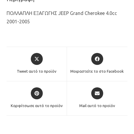
ΠΟΛΛΑΠΛΗ ΕΞΑΓΩΓΗΣ JEEP Grand Cherokee 4.0cc
2001-2005
Opens
Opens
in
in
a
a
Tweet αυτό το προϊόν
Μοιραστείτε το στο Facebook
new
new
window
window
Opens
Opens
in
in
a
a
Καρφίτσωσε αυτό το προϊόν
Mail αυτό το προϊόν
new
new
window
window